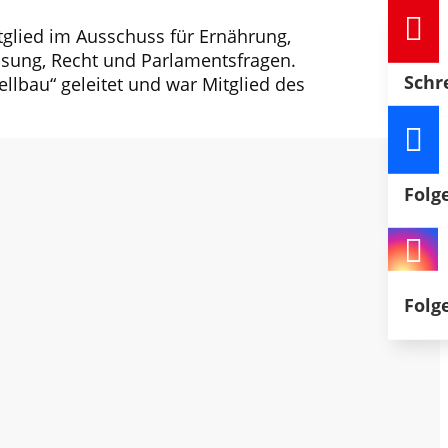

itglied im Ausschuss für Ernährung,
ssung, Recht und Parlamentsfragen.
Schr
llbau“ geleitet und war Mitglied des

Folg

Folg